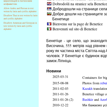
кириллицей и латинским
Dobrodošli na stranice sela Benetic
алфавитом.
Добродошли на странице села
Allow Arabic and Persian in text
writen by latin and cyrillic alphabet
Добре дошли на страниците за
Disallow Thai in text writen by latin
Бенетице
and cyrillic alphabet
Bienvenu sur la page de Benetice
Disallow Armenian and Georgian in
text writen by latin and cyrillic
Benvenuti sul sito di Benetice
alphabet
Бенетіце - це село, що знаходит
Височина, 555 метрів над рівнем 
року як частина міста Світла-над-
чоловік. У Бенетіце є будинок ві
замок Ліпніца.
Новини
2025-03-31
Containers for big
2015-08-08
Photos from
rebui
2011-02-03
Kazakh
translatio
2011-01-26
Benetice village c
2011-01-26 (2)
Bashkir
and
Azerb
2010-12-22
Ми бажаємо усі