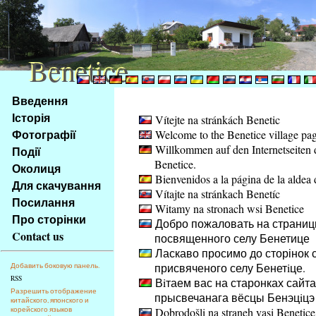
Benetice
Benetice
Na
Введення
obsah
Історія
Vítejte na stránkách Benetic
stránky
Фотографії
Welcome to the Benetice village pa
Klávesové
Willkommen auf den Internetseiten 
Події
zkratky
Benetice.
na
Околиця
Bienvenidos a la página de la aldea 
tomto
Для скачування
Vítajte na stránkach Benetíc
webu
Посилання
Witamy na stronach wsi Benetice
-
Про сторінки
Добро пожаловать на страниц
základní
Contact us
посвященного селу Бенетице
Hlavní
Ласкаво просимо до сторінок с
strana
присвяченого селу Бенетiце.
Добавить боковую панель.
RSS
Вiтаем вас на старонках сайта
Разрешить отображение
прысвечанага вёсцы Бенэцiцэ
китайского, японского и
корейского языков
Dobrodošli na straneh vasi Benetice