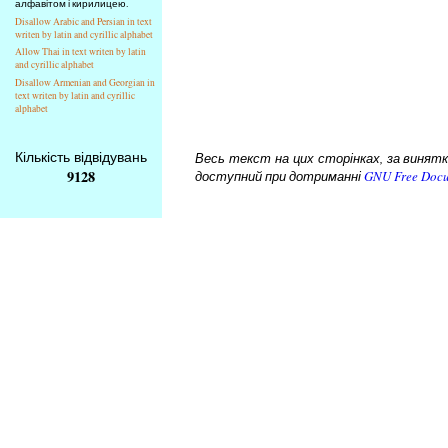
алфавітом і кирилицею.
Disallow Arabic and Persian in text
writen by latin and cyrillic alphabet
Allow Thai in text writen by latin
and cyrillic alphabet
Disallow Armenian and Georgian in
text writen by latin and cyrillic
alphabet
Кількість відвідувань
Весь текст на цих сторінках, за винятком
9128
доступний при дотриманні
GNU Free Docu