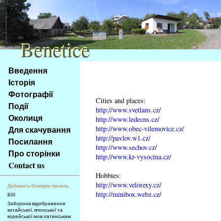
Benetice
Benetice
Na
Введення
obsah
Історія
stránky
Фотографії
Klávesové
Cities and places:
Події
zkratky
http://www.svetlans.cz/
na
Околиця
http://www.ledecns.cz/
tomto
http://www.obec-vilemovice.cz/
Для скачування
webu
http://pavlov.w1.cz/
Посилання
http://www.sechov.cz/
-
Про сторінки
http://www.kr-vysocina.cz/
základní
Contact us
Hlavní
Hobbies:
strana
http://www.velorexy.cz/
Добавить боковую панель.
http://minibox.webz.cz/
RSS
Заборона відображення
китайської, японської та
корейської мов латинським