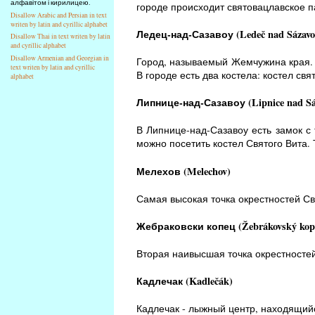
алфавітом і кирилицею.
городе происходит святовацлавское п
Disallow Arabic and Persian in text
writen by latin and cyrillic alphabet
Ледец-над-Сазавоу (Ledeč nad Sázavo
Disallow Thai in text writen by latin
and cyrillic alphabet
Disallow Armenian and Georgian in
Город, называемый Жемчужина края. В
text writen by latin and cyrillic
В городе есть два костела: костел св
alphabet
Липнице-над-Сазавоу (Lipnice nad Sá
В Липнице-над-Сазавоу есть замок с
можно посетить костел Святого Вита.
Мелехов (Melechov)
Самая высокая точка окрестностей Св
Жебраковски копец (Žebrákovský kop
Вторая наивысшая точка окрестностей
Кадлечак (Kadlečák)
Кадлечак - лыжный центр, находящийся