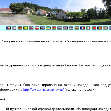
Сторінка не доступна на вашій мові. Ця сторінка доступна лише 
у из древнейших тисов в центральной Европе. Его возраст оценивае
раны фауны. Она ориентирована на охрану находящихся под угр
информации на
http://www.stanicepavlov.eu/
(только по-чешски).
ou)
енный пункт с широкой сферой деятельности. На площади находитс