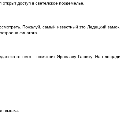
 открыт доступ в светелское поздемелье.
осмотреть. Пожалуй, самый известный это Ледецкий замок.
остроена синагога.
едалеко от него – памятник Ярославу Гашеку. На площади
ая вышка.