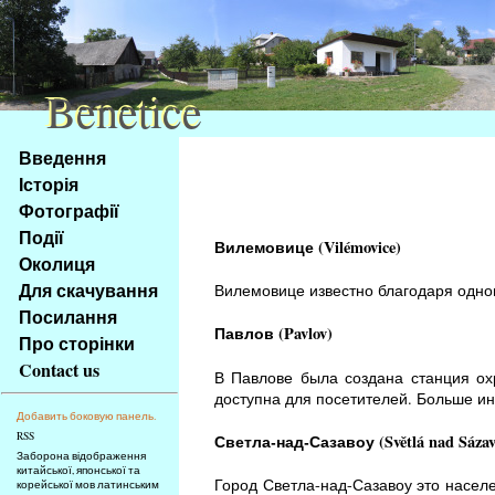
Benetice
Benetice
Na
Введення
obsah
Історія
stránky
Фотографії
Klávesové
Події
zkratky
Вилемовице (Vilémovice)
na
Околиця
tomto
Для скачування
Вилемовице известно благодаря одном
webu
Посилання
-
Павлов (Pavlov)
Про сторінки
základní
Contact us
В Павлове была создана станция ох
Hlavní
доступна для посетителей. Больше 
strana
Добавить боковую панель.
RSS
Светла-над-Сазавоу (Světlá nad Sázav
Заборона відображення
китайської, японської та
Город Светла-над-Сазавоу это насел
корейської мов латинським