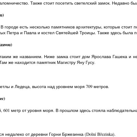
аломничество. Также стоит посетить светелский замок. Недавно был
u)
 городе есть несколько памятников архитектуры, которые стоит п
ятых Петра и Павла и костел Святейшей Троицы. Также здесь была п
zavou)
 таким же названием. Ниже замка стоит дом Ярослава Гашека и н
 Там же находится памятник Магистру Яну Гусу.
етлы и Ледеца, высота над уровнем моря 709 метров.
ec)
, 601 метр от уровня моря. В прошлом здесь стояла наблюдательн
 недалеко от деревни Горни Бржезинка (Dolní Březinka).