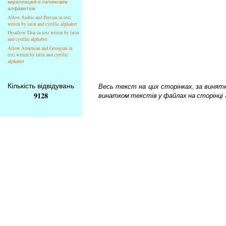
кириллицей и латинским
алфавитом.
Allow Arabic and Persian in text
writen by latin and cyrillic alphabet
Disallow Thai in text writen by latin
and cyrillic alphabet
Allow Armenian and Georgian in
text writen by latin and cyrillic
alphabet
Кількість відвідувань
Весь текст на цих сторінках, за винятком
9128
винатком текстів у файлах на сторінці