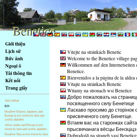
Benetice
Benetice
Na
Giới thiệu
obsah
Lịch sử
Vítejte na stránkách Benetic
stránky
Bức ảnh
Welcome to the Benetice village pa
Klávesové
Willkommen auf den Internetseiten 
Ngoại ô
zkratky
Benetice.
na
Tải thông tin
Bienvenidos a la página de la aldea 
tomto
Kết nối
Vítajte na stránkach Benetíc
webu
Trang giấy
Witamy na stronach wsi Benetice
-
Добро пожаловать на страниц
základní
Add sidebar
посвященного селу Бенетице
Hlavní
RSS
Ласкаво просимо до сторінок с
strana
Disallow Chinese, Japanese, and
присвяченого селу Бенетiце.
Korean in text writen by latin and
cyrillic alphabet
Вiтаем вас на старонках сайта
Allow Arabic and Persian in text
прысвечанага вёсцы Бенэцiцэ
writen by latin and cyrillic alphabet
Dobrodošli na straneh vasi Benetice
Disallow Thai in text writen by latin