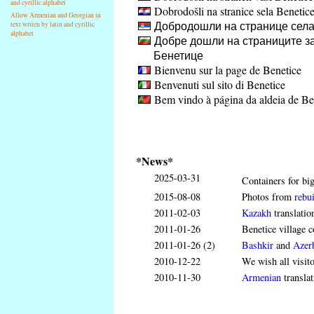
and cyrillic alphabet
Dobrodošli na stranice sela Benetic
Allow Armenian and Georgian in
Добродошли на странице села
text writen by latin and cyrillic
alphabet
Добре дошли на страниците за
Бенетице
Bienvenu sur la page de Benetice
Benvenuti sul sito di Benetice
Bem vindo à página da aldeia de Be
*News*
2025-03-31
Containers for big
2015-08-08
Photos from
rebui
2011-02-03
Kazakh
translatio
2011-01-26
Benetice village c
2011-01-26 (2)
Bashkir
and
Azerb
2010-12-22
We wish all visit
2010-11-30
Armenian
translat