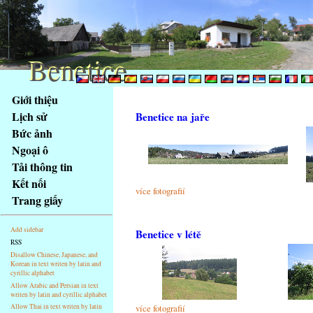
Benetice
Benetice
Na
Giới thiệu
obsah
Lịch sử
Benetice na jaře
stránky
Bức ảnh
Klávesové
Ngoại ô
zkratky
na
Tải thông tin
tomto
Kết nối
více fotografií
webu
Trang giấy
-
základní
Add sidebar
Benetice v létě
Hlavní
RSS
strana
Disallow Chinese, Japanese, and
Korean in text writen by latin and
cyrillic alphabet
Allow Arabic and Persian in text
writen by latin and cyrillic alphabet
více fotografií
Allow Thai in text writen by latin