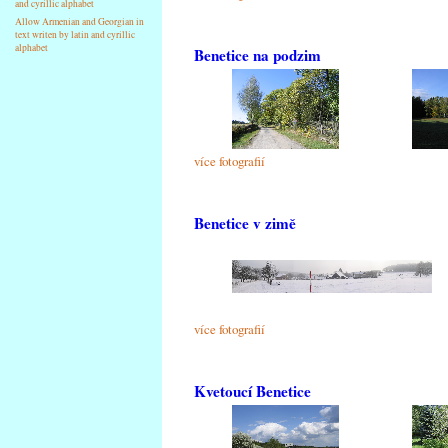
and cyrillic alphabet
Allow Armenian and Georgian in
text writen by latin and cyrillic
alphabet
Benetice na podzim
více fotografií
Benetice v zimě
více fotografií
Kvetoucí Benetice