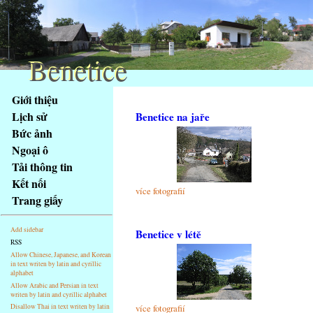
Benetice
Benetice
Na
Giới thiệu
obsah
Lịch sử
Benetice na jaře
stránky
Bức ảnh
Klávesové
Ngoại ô
zkratky
na
Tải thông tin
tomto
Kết nối
více fotografií
webu
Trang giấy
-
základní
Add sidebar
Benetice v létě
Hlavní
RSS
strana
Allow Chinese, Japanese, and Korean
in text writen by latin and cyrillic
alphabet
Allow Arabic and Persian in text
writen by latin and cyrillic alphabet
více fotografií
Disallow Thai in text writen by latin