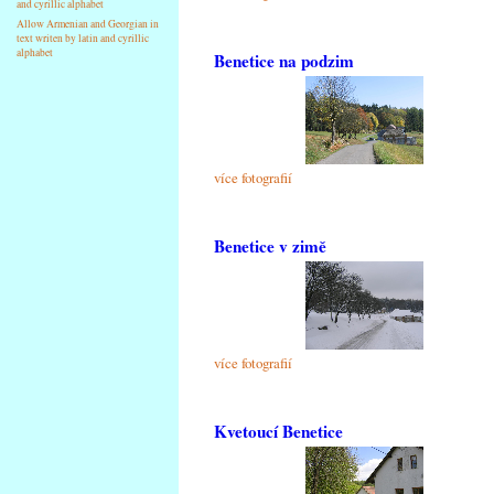
and cyrillic alphabet
Allow Armenian and Georgian in
text writen by latin and cyrillic
alphabet
Benetice na podzim
více fotografií
Benetice v zimě
více fotografií
Kvetoucí Benetice