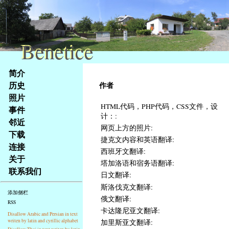
Benetice
Benetice
Na
简介
obsah
历史
作者
stránky
照片
Klávesové
HTML代码，PHP代码，CSS文件，设
事件
zkratky
计：:
na
邻近
网页上方的照片:
tomto
下载
捷克文内容和英语翻译:
webu
连接
西班牙文翻译:
-
关于
塔加洛语和宿务语翻译:
základní
联系我们
Hlavní
日文翻译:
strana
斯洛伐克文翻译:
添加侧栏
俄文翻译:
RSS
卡达隆尼亚文翻译:
Disallow Arabic and Persian in text
writen by latin and cyrillic alphabet
加里斯亚文翻译: