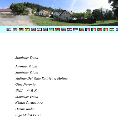
Stanislav Vrána
Jaroslav Vrána
Stanislav Vrána
Yudisay Del Valle Rodríguez Molina
Gina Noronio
東口 たまき
Stanislav Vrána
Юлия Симонова
Darius Ruda
Iago Molist Pérez