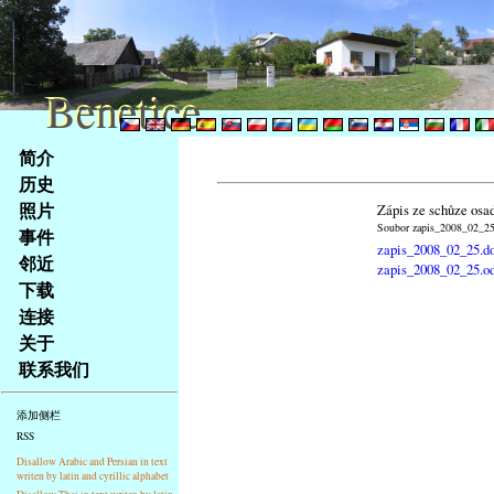
Benetice
Benetice
Na
简介
obsah
历史
stránky
照片
Zápis ze schůze osa
Klávesové
Soubor zapis_2008_02_25.
事件
zkratky
zapis_2008_02_25.d
na
邻近
zapis_2008_02_25.o
tomto
下载
webu
连接
-
关于
základní
联系我们
Hlavní
strana
添加侧栏
RSS
Disallow Arabic and Persian in text
writen by latin and cyrillic alphabet