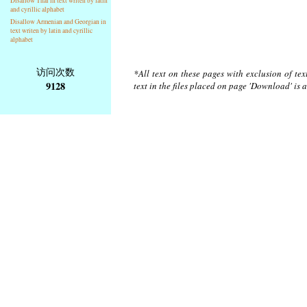
Disallow Thai in text writen by latin
and cyrillic alphabet
Disallow Armenian and Georgian in
text writen by latin and cyrillic
alphabet
访问次数
*All text on these pages with exclusion of te
9128
text in the files placed on page 'Download' is 