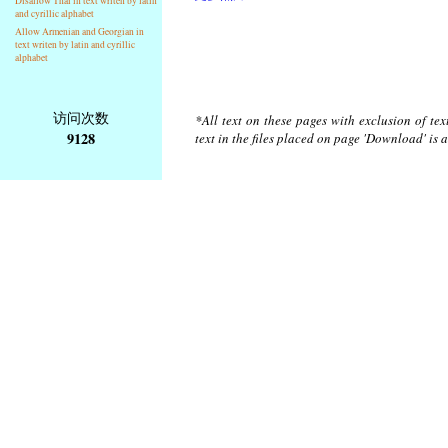
Disallow Thai in text writen by latin
and cyrillic alphabet
Allow Armenian and Georgian in
text writen by latin and cyrillic
alphabet
访问次数
*All text on these pages with exclusion of te
9128
text in the files placed on page 'Download' is 