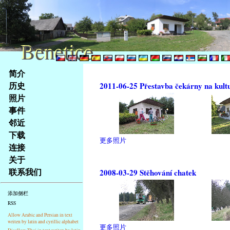
Benetice
Benetice
Na
简介
obsah
历史
2011-06-25 Přestavba čekárny na kult
stránky
照片
Klávesové
事件
zkratky
na
邻近
tomto
下载
更多照片
webu
连接
-
关于
základní
联系我们
2008-03-29 Stěhování chatek
Hlavní
strana
添加侧栏
RSS
Allow Arabic and Persian in text
writen by latin and cyrillic alphabet
更多照片