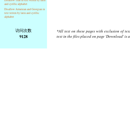
Disallow Thai in text writen by latin
and cyrillic alphabet
Disallow Armenian and Georgian in
text writen by latin and cyrillic
alphabet
访问次数
*All text on these pages with exclusion of te
9128
text in the files placed on page 'Download' is 