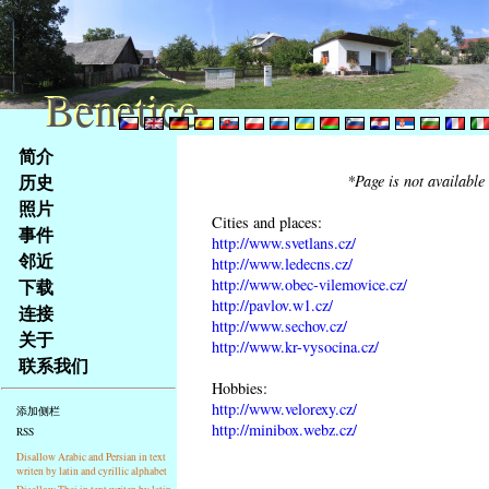
Benetice
Benetice
Na
简介
obsah
历史
*Page is not available
stránky
照片
Klávesové
Cities and places:
事件
zkratky
http://www.svetlans.cz/
na
邻近
http://www.ledecns.cz/
tomto
http://www.obec-vilemovice.cz/
下载
webu
http://pavlov.w1.cz/
连接
http://www.sechov.cz/
-
关于
http://www.kr-vysocina.cz/
základní
联系我们
Hlavní
Hobbies:
strana
http://www.velorexy.cz/
添加侧栏
http://minibox.webz.cz/
RSS
Disallow Arabic and Persian in text
writen by latin and cyrillic alphabet