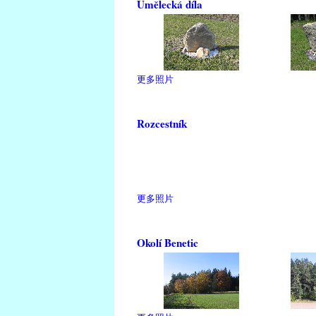
Umělecká díla
更多照片
Rozcestník
更多照片
Okolí Benetic