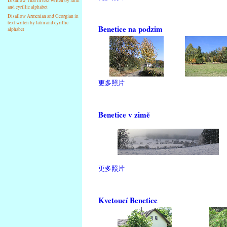
Disallow Thai in text writen by latin
and cyrillic alphabet
Disallow Armenian and Georgian in
text writen by latin and cyrillic
Benetice na podzim
alphabet
更多照片
Benetice v zimě
更多照片
Kvetoucí Benetice