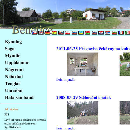
Benetice
Benetice
Na
Kynning
obsah
Saga
2011-06-25 Přestavba čekárny na kult
stránky
Myndir
Klávesové
Uppákomur
zkratky
na
Nágrenni
tomto
Niðurhal
fleiri myndir
webu
Tenglar
-
Um síður
základní
Hafa samband
2008-03-29 Stěhování chatek
Hlavní
strana
Add sidebar
RSS
Leyfi kínverska, japanska og kóreska
texta skrifaða með latínu og
Kýrillísku letri
fleiri myndir