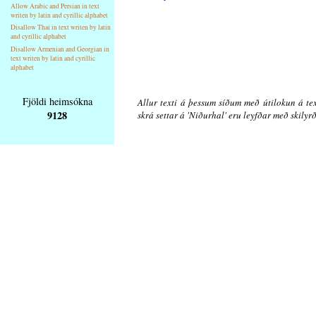
Allow Arabic and Persian in text
writen by latin and cyrillic alphabet
Disallow Thai in text writen by latin
and cyrillic alphabet
Disallow Armenian and Georgian in
text writen by latin and cyrillic
alphabet
Fjöldi heimsókna
Allur texti á þessum síðum með útilokun á tex
9128
skrá settar á 'Niðurhal' eru leyfðar með skily