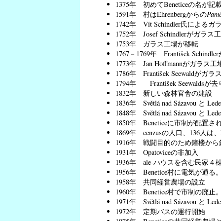
1375年 初めてBeneticeの名が
1591年 村はEhrenbergからの
Pamě
1742年 Vít Schindler氏によ
1752年 Josef Schindlerが
1753年 ガラス工場が移転
1767－1769年 František Sc
1773年 Jan Hoffmannがガ
1786年 František Seewal
1794年 František Seewal
1832年 新しい森林官舎の建設
1836年 Světlá nad Sázavou
1848年 Světlá nad Sázavou と
1850年 Beneticeに市制が配置さ
1869年 cenzusの人口、136人は
1916年 戦闘目的のため鐘楼か
1931年 Opatoviceの非加入
1936年 ale-ハウスを含む民家
1956年 Benetice村に電気が通る
1958年 共同経営農場の設立
1960年 Benetice村で市制の廃止。
1971年 Světlá nad Sázavo
1972年 定期バスの運行開始