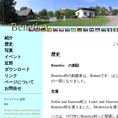
Benetice
Benetice
Na
紹介
obsah
歴史
こ
stránky
写真
Klávesové
歴史
イベント
zkratky
na
近郊
Benetice の創設
tomto
ダウンロード
webu
リンク
Benetice村の創建者は、Beňataです。
-
の一部になりました。
ページについて
základní
お問合せ
Hlavní
交通
strana
サイドバーに追加
Světlá nad Sázavou町と Ledeč
RSS
Benetice村を通りました。Mrzkovic
Disallow Arabic and Persian in text
writen by latin and cyrillic alphabet
バスは、1972年にBenetice村へと開通