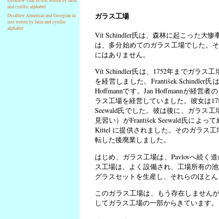
Disallow Thai in text writen by latin
and cyrillic alphabet
ガラス工場
Disallow Armenian and Georgian in
text writen by latin and cyrillic
alphabet
Vít Schindler氏は、森林に起こった大
は、多分始めてのガラス工場でした。それ
にはありません。
Vít Schindler氏は、1752年までガ
を経営しました。František Schin
Hoffmannです。Jan Hoffmann
ラス工場を経営していました。彼女は1786年
Seewald氏でした。彼は後に、ガラス
見習い）がFrantišek Seewald氏
Kittel に提供されました。そのガラス工場は、F
転した後廃業しました。
はじめ、ガラス工場は、Pavlovへ続
ス工場は、よく設備され、工場所有の池
グラスセットを生産し、それらのほとん
このガラス工場は、もう存在しません
してガラス工場の一部からきています。