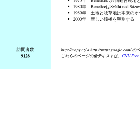
1975年 Beneticeの共同経営農場とS
1980年 BeneticeはSvětlá nad 
1989年 土地と牧草地は本来の
2000年 新しい鐘楼を聖別する
訪問者数
http://mapy.cz/ a http://map
9128
これらのページの全テキストは、
GNU Free 