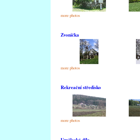
more photos
Zvonička
more photos
Rekreační středisko
more photos
Umělecká díla