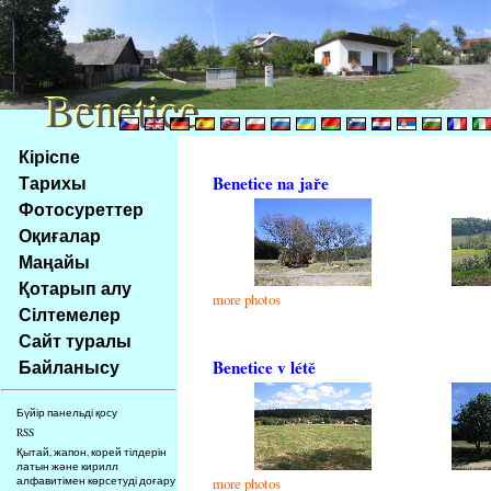
Benetice
Benetice
Na
Кіріспе
obsah
Тарихы
Benetice na jaře
stránky
Фотосуреттер
Klávesové
Оқиғалар
zkratky
na
Маңайы
tomto
Қотарып алу
more photos
webu
Сілтемелер
-
Сайт туралы
základní
Байланысу
Benetice v létě
Hlavní
strana
Бүйір панельді қосу
RSS
Қытай, жапон, корей тілдерін
латын және кирилл
алфавитімен көрсетуді доғару
more photos