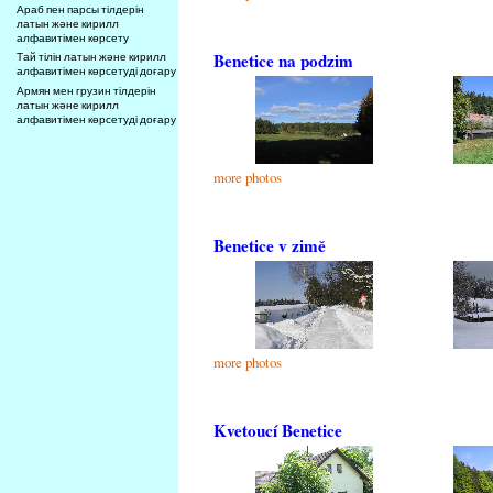
Араб пен парсы тілдерін
латын және кирилл
алфавитімен көрсету
Benetice na podzim
Тай тілін латын және кирилл
алфавитімен көрсетуді доғару
Армян мен грузин тілдерін
латын және кирилл
алфавитімен көрсетуді доғару
more photos
Benetice v zimě
more photos
Kvetoucí Benetice