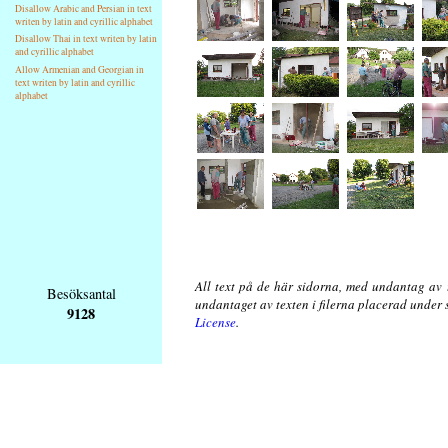
Disallow Arabic and Persian in text
writen by latin and cyrillic alphabet
Disallow Thai in text writen by latin
and cyrillic alphabet
Allow Armenian and Georgian in
text writen by latin and cyrillic
alphabet
All text på de här sidorna, med undantag av 
Besöksantal
undantaget av texten i filerna placerad under
9128
License
.