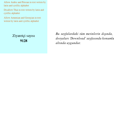
Allow Arabic and Persian in text writen by
latin and cyrillic alphabet
Disallow Thai in text writen by latin and
cyrillic alphabet
Allow Armenian and Georgian in text
writen by latin and cyrillic alphabet
Bu sayfalardaki tüm metinlerin dışında, 
Ziyaretçi sayısı
dosyaları 'Download' sayfasında konuml
9128
altında uygundur.