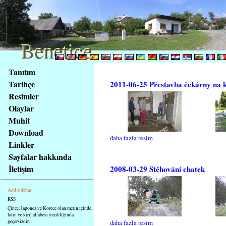
Benetice
Benetice
Na
Tanıtım
obsah
Tarihçe
2011-06-25 Přestavba čekárny na 
stránky
Resimler
Klávesové
Olaylar
zkratky
na
Muhit
tomto
Download
daha fazla resim
webu
Linkler
-
Sayfalar hakkında
základní
İletişim
2008-03-29 Stěhování chatek
Hlavní
strana
Add sidebar
RSS
Çince, Japonca ve Korece olan metin içinde,
latin ve kiril alfabesi yazıldığında
geçersizdir.
daha fazla resim