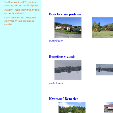
Disallow Arabic and Persian in text
writen by latin and cyrillic alphabet
Disallow Thai in text writen by latin
Benetice na podzim
and cyrillic alphabet
Allow Armenian and Georgian in
text writen by latin and cyrillic
alphabet
mehr Fotos
Benetice v zimě
mehr Fotos
Kvetoucí Benetice