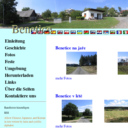
Benetice
Benetice
Na
Einleitung
obsah
Geschichte
Benetice na jaře
stránky
Fotos
Klávesové
Feste
zkratky
na
Umgebung
tomto
Herunterladen
mehr Fotos
webu
Links
-
Über die Seiten
základní
Kontaktiere uns
Benetice v létě
Hlavní
strana
Randleiste hinzufügen
RSS
Allow Chinese, Japanese, and Korean
in text writen by latin and cyrillic
alphabet
mehr Fotos