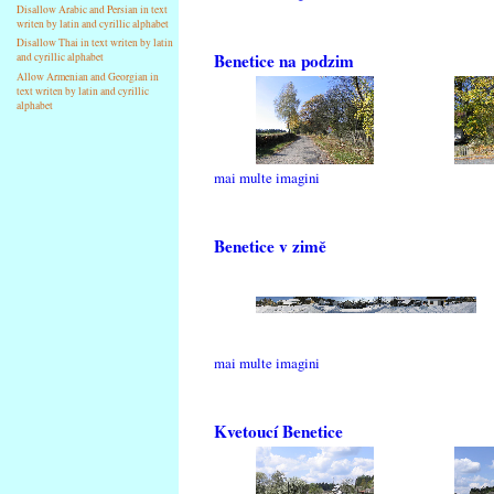
Disallow Arabic and Persian in text
writen by latin and cyrillic alphabet
Disallow Thai in text writen by latin
Benetice na podzim
and cyrillic alphabet
Allow Armenian and Georgian in
text writen by latin and cyrillic
alphabet
mai multe imagini
Benetice v zimě
mai multe imagini
Kvetoucí Benetice