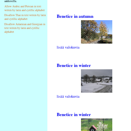
aakkosilla.
Allow Arabic and Persian in text
writen by latin and cyrillic alphabet
Benetice in autumn
Disallow Thai in text writen by latin
and cyrillic alphabet
Disallow Armenian and Georgian in
text writen by latin and cyrillic
alphabet
lisää valokuvia
Benetice in winter
lisää valokuvia
Benetice in winter