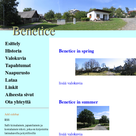
Benetice
Benetice
Na
Esittely
obsah
Historia
Benetice in spring
stránky
Valokuvia
Klávesové
Tapahtumat
zkratky
na
Naapurusto
tomto
Lataa
lisää valokuvia
webu
Linkit
-
Aiheesta sivut
základní
Ota yhteyttä
Benetice in summer
Hlavní
strana
Add sidebar
RSS
Salli kiinalainen, japanilainen ja
korealainen teksti, joka on kirjoitettu
latinalaisilla ja kyrillisillä
lisää valokuvia