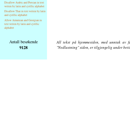
Disallow Arabic and Persian in text
writen by latin and cyrillic alphabet
Disallow Thai in text writen by latin
and cyrillic alphabet
Allow Armenian and Georgian in
text writen by latin and cyrillic
alphabet
Antall besøkende
All tekst på hjemmesiden, med unntak av føl
9128
"Nedlastning" siden, er tilgjengelig under bet