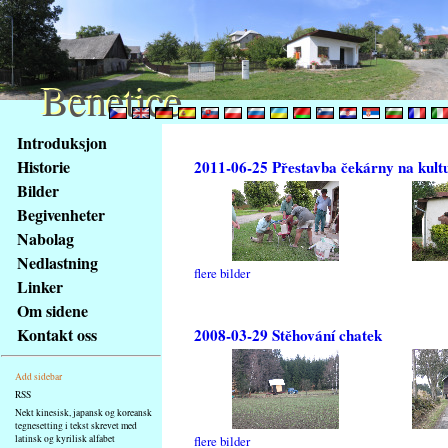
Benetice
Benetice
Na
Introduksjon
obsah
Historie
2011-06-25 Přestavba čekárny na kult
stránky
Bilder
Klávesové
Begivenheter
zkratky
na
Nabolag
tomto
Nedlastning
flere bilder
webu
Linker
-
Om sidene
základní
Kontakt oss
2008-03-29 Stěhování chatek
Hlavní
strana
Add sidebar
RSS
Nekt kinesisk, japansk og koreansk
tegnesetting i tekst skrevet med
latinsk og kyrilisk alfabet
flere bilder