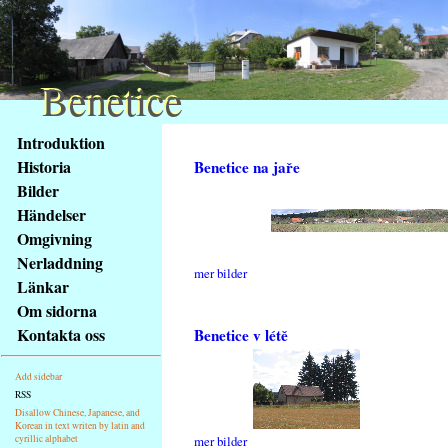
Benetice
Benetice
Na
Introduktion
obsah
Historia
Benetice na jaře
stránky
Bilder
Klávesové
Händelser
zkratky
na
Omgivning
tomto
Nerladdning
mer bilder
webu
Länkar
-
Om sidorna
základní
Kontakta oss
Benetice v létě
Hlavní
strana
Add sidebar
RSS
Disallow Chinese, Japanese, and
Korean in text writen by latin and
cyrillic alphabet
mer bilder