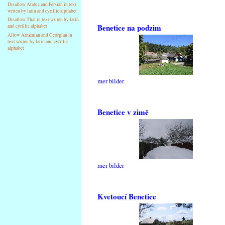
Disallow Arabic and Persian in text
writen by latin and cyrillic alphabet
Disallow Thai in text writen by latin
Benetice na podzim
and cyrillic alphabet
Allow Armenian and Georgian in
text writen by latin and cyrillic
alphabet
mer bilder
Benetice v zimě
mer bilder
Kvetoucí Benetice