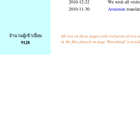
2010-12-22
We wish all visit
2010-11-30
Armenian
translat
จำนวนผู้เข้าเยี่ยม
All text on these pages with exclusion of text
in the files placed on page 'Download' is avai
9128