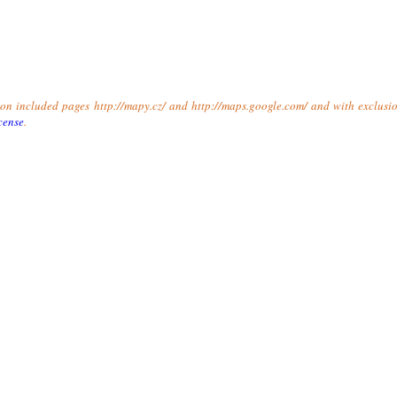
t on included pages http://mapy.cz/ and http://maps.google.com/ and with exclusio
cense
.