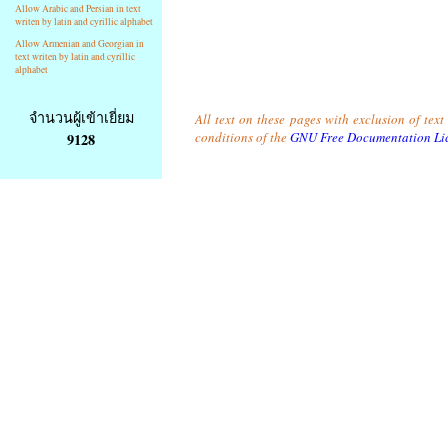
Allow Arabic and Persian in text
writen by latin and cyrillic alphabet
Allow Armenian and Georgian in
text writen by latin and cyrillic
alphabet
จำนวนผู้เข้าเยี่ยม
All text on these pages with exclusion of tex
conditions of the
GNU Free Documentation Li
9128