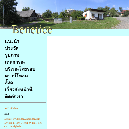
Benetice
Benetice
Na
แนะนำ
obsah
ประวัต
stránky
รูปภาพ
Klávesové
เหตุการณ
zkratky
na
บริเวณโดยรอบ
tomto
ดาวน์โหลด
webu
ลิ้งค
-
เกี่ยวกับหน้านี้
základní
ติดต่อเรา
Hlavní
strana
Add sidebar
RSS
Disallow Chinese, Japanese, and
Korean in text writen by latin and
cyrillic alphabet