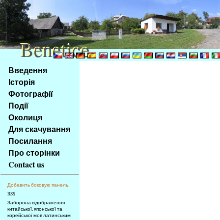
Benetice
Benetice
Na
Введення
obsah
Історія
stránky
Фотографії
Klávesové
Події
zkratky
na
Околиця
tomto
Для скачування
webu
Посилання
-
Про сторінки
základní
Contact us
Hlavní
strana
Добавить боковую панель.
RSS
Заборона відображення
китайської, японської та
корейської мов латинським