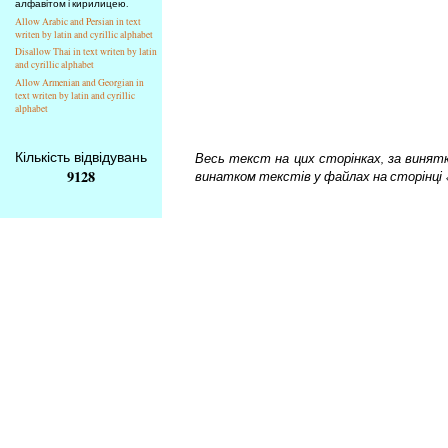
алфавітом і кирилицею.
Allow Arabic and Persian in text
writen by latin and cyrillic alphabet
Disallow Thai in text writen by latin
and cyrillic alphabet
Allow Armenian and Georgian in
text writen by latin and cyrillic
alphabet
Кількість відвідувань
Весь текст на цих сторінках, за винятком
9128
винатком текстів у файлах на сторінці