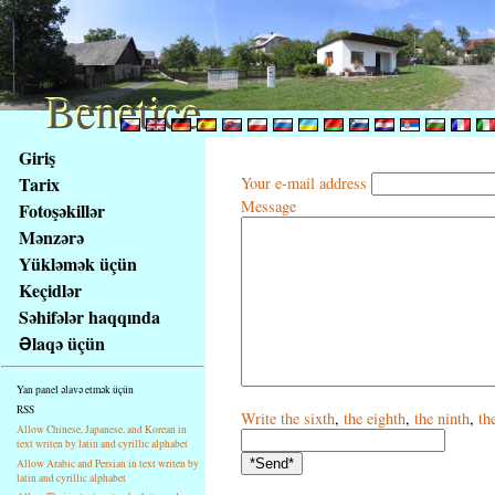
Benetice
Benetice
Na
Giriş
obsah
Tarix
Your e-mail address
stránky
Message
Fotoşəkillər
Klávesové
Mənzərə
zkratky
na
Yükləmək üçün
tomto
Keçidlər
webu
Səhifələr haqqında
-
Əlaqə üçün
základní
Hlavní
Yan panel əlavə etmək üçün
strana
RSS
Write
the sixth
,
the eighth
,
the ninth
,
th
Allow Chinese, Japanese, and Korean in
text writen by latin and cyrillic alphabet
Allow Arabic and Persian in text writen by
latin and cyrillic alphabet