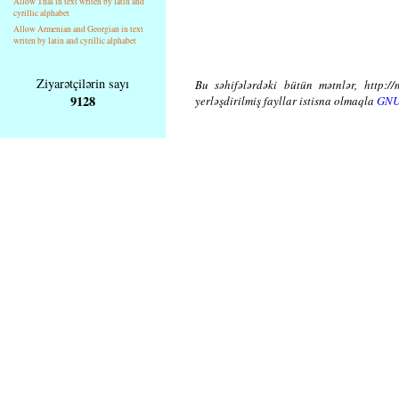
Allow Thai in text writen by latin and
cyrillic alphabet
Allow Armenian and Georgian in text
writen by latin and cyrillic alphabet
Ziyarətçilərin sayı
Bu səhifələrdəki bütün mətnlər, http://
9128
yerləşdirilmiş fayllar istisna olmaqla
GNU 