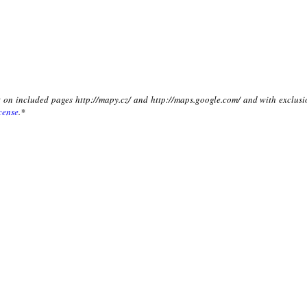
xt on included pages http://mapy.cz/ and http://maps.google.com/ and with exclusi
cense
.*