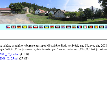
ze schůze osadního výboru se zástupci Městského úřadu ve Světlé nad Sázavou dne 2008
apis_2008_02_25.doc je ve stavu, v jakém ho dodala paní Císařová, soubor zapis_2008_02_25.odt je s odstr
2008_02_25.doc
(47 kB)
2008_02_25.odt
(27 kB)