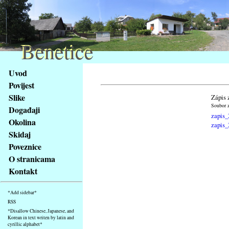
Benetice
Benetice
Na
Uvod
obsah
Povijest
stránky
Slike
Zápis 
Klávesové
Soubor z
Događaji
zkratky
zapis_
na
Okolina
zapis_
tomto
Skidaj
webu
Poveznice
-
O stranicama
základní
Kontakt
Hlavní
strana
*Add sidebar*
RSS
*Disallow Chinese, Japanese, and
Korean in text writen by latin and
cyrillic alphabet*