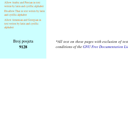
Allow Arabic and Persian in text
writen by latin and cyrillic alphabet
Disallow Thai in text writen by latin
and cyrillic alphabet
Allow Armenian and Georgian in
text writen by latin and cyrillic
alphabet
Broj posjeta
*All text on these pages with exclusion of te
9128
conditions of the
GNU Free Documentation Li