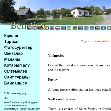
Benetice
Benetice
Na
Кіріспе
obsah
Тарихы
Page is not available
stránky
Фотосуреттер
Klávesové
Оқиғалар
zkratky
Vilémovice
na
Маңайы
tomto
Қотарып алу
One of the oldest common yew (taxus bacca
webu
and 2000 years.
Сілтемелер
-
Сайт туралы
Pavlov
základní
Байланысу
Hlavní
A fauna preservation station has been establi
strana
Бүйір панельді қосу
RSS
Světlá nad Sázavou
Қытай, жапон, корей тілдерін
латын және кирилл
There is a church of Saint Václav in Světlá
алфавитімен көрсетуді доғару