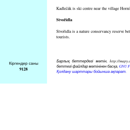
Kadlečák is ski centre near the village Horn
Stvořidla
Stvořidla is a nature conservancy reserve be
tourists.
Барлық беттердегі мәтін, http://mapy.
Кіргендер саны
беттегі файлдар мәтінінен басқа,
GNU Fr
9128
Қолдану шарттары бойынша ақпарат.