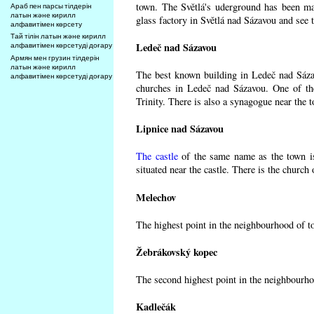
town. The Světlá's uderground has been made
Араб пен парсы тілдерін
латын және кирилл
glass factory in Světlá nad Sázavou and see 
алфавитімен көрсету
Тай тілін латын және кирилл
Ledeč nad Sázavou
алфавитімен көрсетуді доғару
Армян мен грузин тілдерін
латын және кирилл
The best known building in Ledeč nad Sázavo
алфавитімен көрсетуді доғару
churches in Ledeč nad Sázavou. One of the
Trinity. There is also a synagogue near the t
Lipnice nad Sázavou
The castle
of the same name as the town is
situated near the castle. There is the church
Melechov
The highest point in the neighbourhood of t
Žebrákovský kopec
The second highest point in the neighbourho
Kadlečák