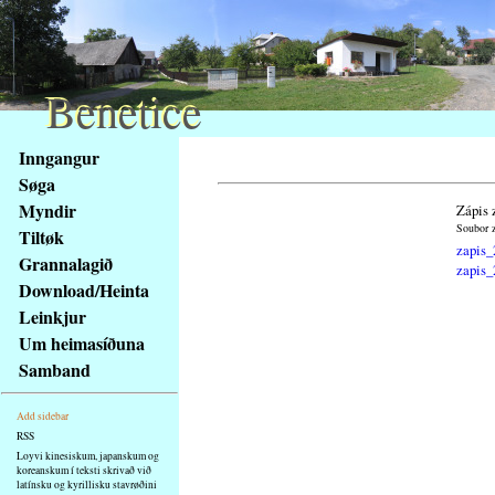
Benetice
Benetice
Na
Inngangur
obsah
Søga
stránky
Myndir
Zápis 
Klávesové
Soubor z
Tiltøk
zkratky
zapis_
na
Grannalagið
zapis_
tomto
Download/Heinta
webu
Leinkjur
-
Um heimasíðuna
základní
Samband
Hlavní
strana
Add sidebar
RSS
Loyvi kinesiskum, japanskum og
koreanskum í teksti skrivað við
latínsku og kyrillisku stavrøðini