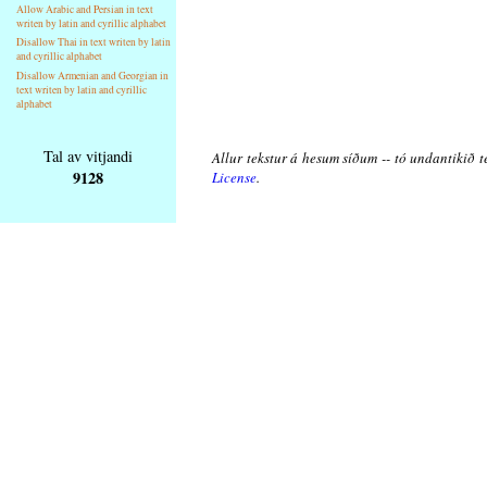
Allow Arabic and Persian in text
writen by latin and cyrillic alphabet
Disallow Thai in text writen by latin
and cyrillic alphabet
Disallow Armenian and Georgian in
text writen by latin and cyrillic
alphabet
Tal av vitjandi
Allur tekstur á hesum síðum -- tó undantikið t
9128
License
.