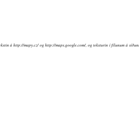
ekstin á http://mapy.cz/ og http://maps.google.com/, og teksturin í fílunum á síðu