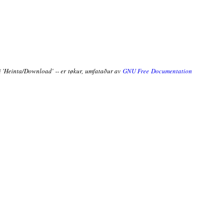
ni 'Heinta/Download' -- er tøkur, umfataður av
GNU Free Documentation