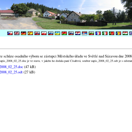
ze schůze osadního výboru se zástupci Městského úřadu ve Světlé nad Sázavou dne 2008
apis_2008_02_25.doc je ve stavu, v jakém ho dodala paní Císařová, soubor zapis_2008_02_25.odt je s odstr
2008_02_25.doc
(47 kB)
2008_02_25.odt
(27 kB)