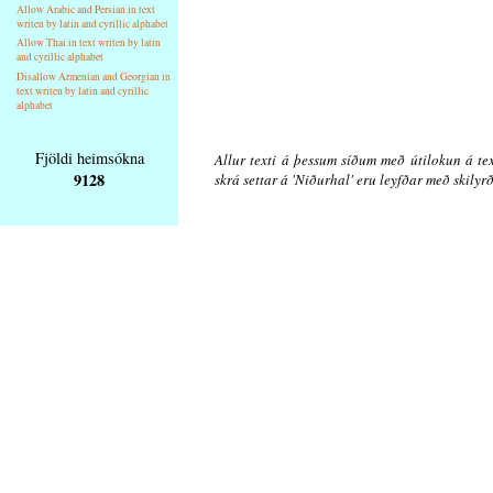
Allow Arabic and Persian in text
writen by latin and cyrillic alphabet
Allow Thai in text writen by latin
and cyrillic alphabet
Disallow Armenian and Georgian in
text writen by latin and cyrillic
alphabet
Fjöldi heimsókna
Allur texti á þessum síðum með útilokun á tex
9128
skrá settar á 'Niðurhal' eru leyfðar með skily