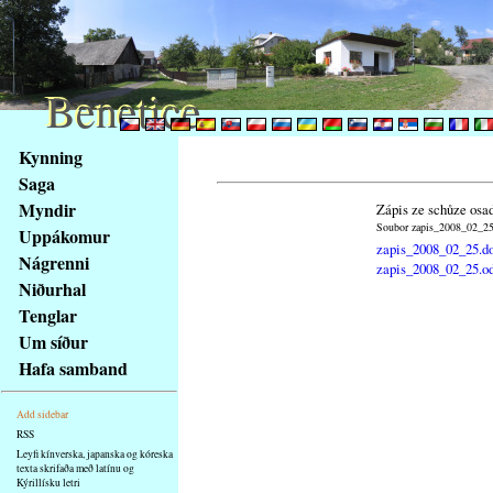
Benetice
Benetice
Na
Kynning
obsah
Saga
stránky
Myndir
Zápis ze schůze osa
Klávesové
Soubor zapis_2008_02_25.
Uppákomur
zkratky
zapis_2008_02_25.d
na
Nágrenni
zapis_2008_02_25.o
tomto
Niðurhal
webu
Tenglar
-
Um síður
základní
Hafa samband
Hlavní
strana
Add sidebar
RSS
Leyfi kínverska, japanska og kóreska
texta skrifaða með latínu og
Kýrillísku letri