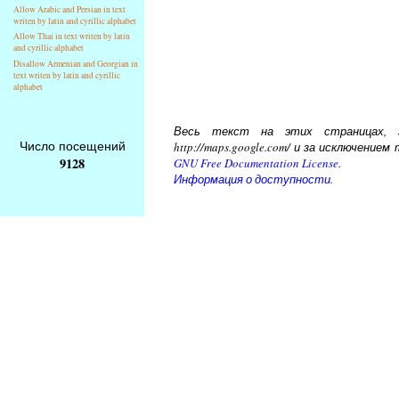
Allow Arabic and Persian in text
writen by latin and cyrillic alphabet
Allow Thai in text writen by latin
and cyrillic alphabet
Disallow Armenian and Georgian in
text writen by latin and cyrillic
alphabet
Весь текст на этих страницах, за
Число посещений
http://maps.google.com/ и за исключени
9128
GNU Free Documentation License
.
Информация о доступности.