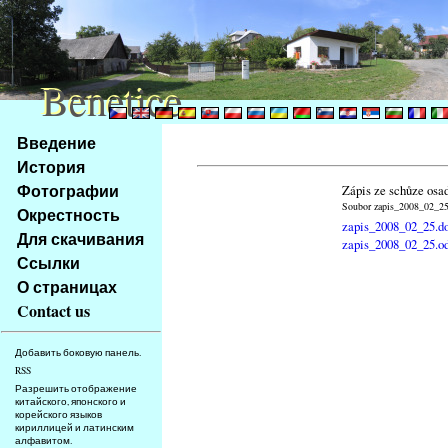
Benetice
Benetice
Na
Введение
obsah
История
stránky
Фотографии
Zápis ze schůze osa
Klávesové
Soubor zapis_2008_02_25.
Окрестность
zkratky
zapis_2008_02_25.d
na
Для скачивания
zapis_2008_02_25.o
tomto
Ссылки
webu
О страницах
-
Contact us
základní
Hlavní
Добавить боковую панель.
strana
RSS
Разрешить отображение
китайского, японского и
корейского языков
кириллицей и латинским
алфавитом.