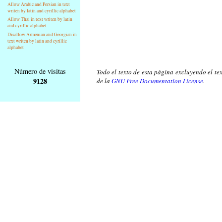
Allow Arabic and Persian in text
writen by latin and cyrillic alphabet
Allow Thai in text writen by latin
and cyrillic alphabet
Disallow Armenian and Georgian in
text writen by latin and cyrillic
alphabet
Número de visitas
Todo el texto de esta página excluyendo el tex
9128
de la
GNU Free Documentation License
.