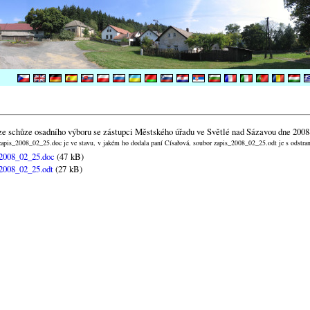
ze schůze osadního výboru se zástupci Městského úřadu ve Světlé nad Sázavou dne 2008
apis_2008_02_25.doc je ve stavu, v jakém ho dodala paní Císařová, soubor zapis_2008_02_25.odt je s odstr
2008_02_25.doc
(47 kB)
2008_02_25.odt
(27 kB)