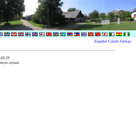
Español
Català
Galego
-02-25
aněnými chybami.