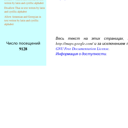
writen by latin and cyrillic alphabet
Disallow Thai in text writen by latin
and cyrillic alphabet
Allow Armenian and Georgian in
text writen by latin and cyrillic
alphabet
Весь текст на этих страницах, за
Число посещений
http://maps.google.com/ и за исключени
9128
GNU Free Documentation License
.
Информация о доступности.