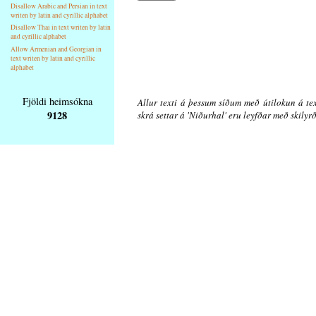
Disallow Arabic and Persian in text
writen by latin and cyrillic alphabet
Disallow Thai in text writen by latin
and cyrillic alphabet
Allow Armenian and Georgian in
text writen by latin and cyrillic
alphabet
Fjöldi heimsókna
Allur texti á þessum síðum með útilokun á tex
9128
skrá settar á 'Niðurhal' eru leyfðar með skily