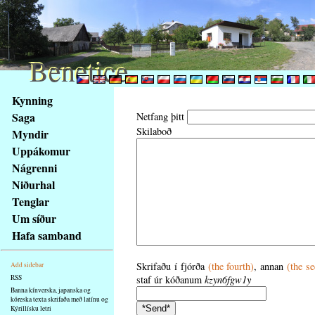
Benetice
Benetice
Na
Kynning
obsah
Saga
Netfang þitt
stránky
Skilaboð
Myndir
Klávesové
Uppákomur
zkratky
na
Nágrenni
tomto
Niðurhal
webu
Tenglar
-
Um síður
základní
Hafa samband
Hlavní
strana
Skrifaðu í fjórða
(the fourth)
, annan
(the s
Add sidebar
RSS
staf úr kóðanum
kzyn6fgw1y
Banna kínverska, japanska og
kóreska texta skrifaða með latínu og
Kýrillísku letri