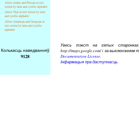
Allow Arabic and Persian in text
writen by latin and cyrillic alphabet
Allow Thai in text writen by latin
and cyrillic alphabet
Allow Armenian and Georgian in
text writen by latin and cyrillic
alphabet
Увесь тэкст на гэтых старонках, 
Колькасць наведванняў
http://maps.google.com/ i за выключэнн
9128
Documentation License
.
Iнфармацыя пра даступнасць.