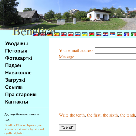
Benetice
Benetice
Na
Уводзiны
obsah
Гiсторыя
Your e-mail address
stránky
Message
Фотакарткi
Klávesové
Падзеi
zkratky
na
Наваколле
tomto
Загрузкi
webu
Ссылкi
-
Пра старонкi
základní
Кантакты
Hlavní
strana
Write
the tenth
,
the first
,
the sixth
,
the tenth
Дадаць бакавую панэль
RSS
Disallow Chinese, Japanese, and
Korean in text writen by latin and
cyrillic alphabet