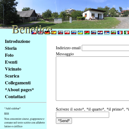
Benetice
Benetice
Na
Introduzione
obsah
Storia
Indirizzo email
stránky
Messaggio
Foto
Klávesové
Eventi
zkratky
na
Vicinato
tomto
Scarica
webu
Collegamenti
-
*About pages*
základní
Contattaci
Hlavní
strana
Scrivere il sesto*, *il quarto*, *il primo*, *
*Add sidebar*
RSS
Non consentire cinese, giapponese e
coreano nel testo scritto con alfabeto
latino o cirillico