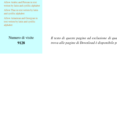
Allow Arabic and Persian in text
writen by latin and cyrillic alphabet
Allow Thai in text writen by latin
and cyrillic alphabet
Allow Armenian and Georgian in
text writen by latin and cyrillic
alphabet
Numero di visite
Il testo di queste pagine ad esclusione di qu
9128
trova alle pagine di Download è disponibile 