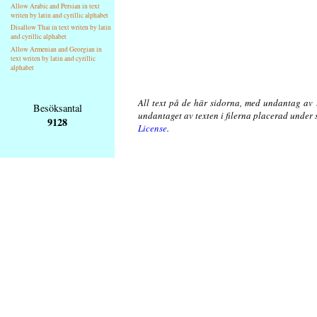
Allow Arabic and Persian in text
writen by latin and cyrillic alphabet
Disallow Thai in text writen by latin
and cyrillic alphabet
Allow Armenian and Georgian in
text writen by latin and cyrillic
alphabet
All text på de här sidorna, med undantag av 
Besöksantal
undantaget av texten i filerna placerad under
9128
License
.