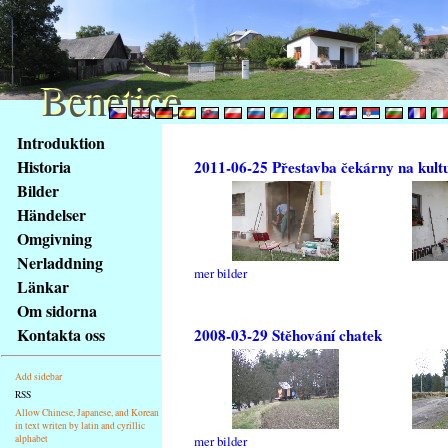
Benetice
Benetice
Na
Introduktion
obsah
Historia
2011-06-25 Přestavba čekárny na kult
stránky
Bilder
Klávesové
Händelser
zkratky
na
Omgivning
tomto
Nerladdning
mer bilder
webu
Länkar
-
Om sidorna
základní
Kontakta oss
2008-03-29 Stěhování chatek
Hlavní
strana
Add sidebar
RSS
Allow Chinese, Japanese, and Korean
in text writen by latin and cyrillic
alphabet
mer bilder