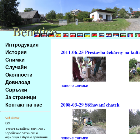
Benetice
Benetice
Na
Интродукция
obsah
История
2011-06-25 Přestavba čekárny na kult
stránky
Снимки
Klávesové
Случайи
zkratky
na
Околности
tomto
Довнлоад
повече снимки
webu
Свръзки
-
За страници
základní
Контакт на нас
2008-03-29 Stěhování chatek
Hlavní
strana
Add sidebar
RSS
В текст Китайски, Японски и
Корейски с латински и
кирилица азбука е приемане
повече снимки