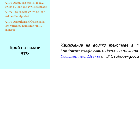
Allow Arabic and Persian in text
writen by latin and cyrillic alphabet
Allow Thai in text writen by latin
and cyrillic alphabet
Allow Armenian and Georgian in
text writen by latin and cyrillic
alphabet
Изключение на всички текстове в то
Брой на визити
http://maps.google.com/ и досие на тек
9128
Documentation License
(ГНУ Свободен Доси